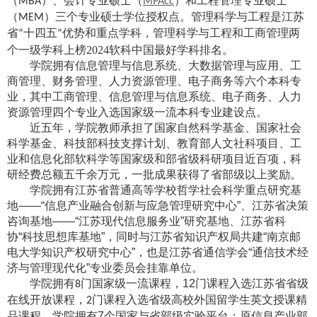
（
）、会计专业硕士（
）和工程管理专业硕士
MBA
MPAcc
（
）三个专业硕士学位授权点。管理科学与工程是江苏
MEM
省
十四五
重点学科，
管理科学与工程和
工商管理两
“
”优势和
个一级学科上榜
202
4
软科中国最好学科排名。
学院拥有信息管理与信息系统、大数据管理与应用、工
商管理、财务管理、人力资源管理、电子商务等六个本科专
业，其中工商管理、信息管理与信息系统、电子商务、人力
资源管理四个专业入选国家级一流本科专业建设点。
近五年，学院教师承担了国家自然科学基金、国家社会
科学基金、科技部科技支撑计划、教育部人文社科项目、工
业和信息化部软科学等国家级和部省级科研项目近百项，科
研经费总额五千余万元，一批成果获得了省部级以上奖励。
学院拥有江苏省普通高等学校哲学社会科学重点研究基
地——“信息产业融合创新与应急管理研究中心”、江苏省决策
咨询基地——“江苏现代信息服务业”研究基地、江苏省科
协“科技思想库基地”，同时与江苏省知识产权局共建“南京邮
电大学知识产权研究中心”，也是江苏省通信学会“通信技术经
济与管理现代化”专业委员会挂靠单位。
学院拥有
门国家级一流课程，
12
门课程入选江苏省省级
8
在线开放课程，
门课程入选省级高校外国留学生英文授课精
2
品课程。学院拥有
7
个国家与省部级实验平台：原信息产业部