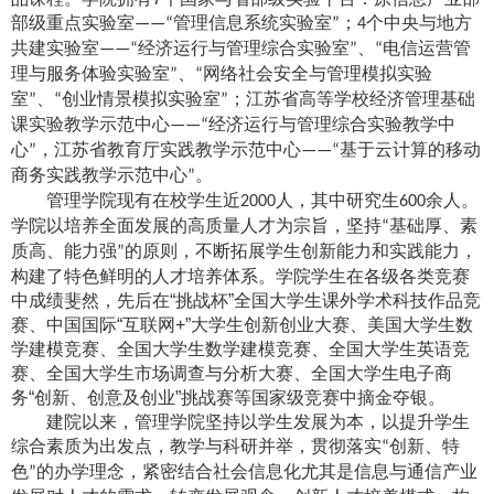
部级重点实验室
管理信息系统实验室
；
个中央与地方
——“
”
4
共建实验室
经济运行与管理综合实验室
、
电信运营管
——“
”
“
理与服务体验实验室
、
网络社会安全与管理模拟实验
”
“
室
、
创业情景模拟实验室
；江苏省高等学校经济管理基础
”
“
”
课实验教学示范中心
经济运行与管理综合实验教学中
——“
心
，江苏省教育厅实践教学示范中心
基于云计算的移动
”
——“
商务实践教学示范中心
。
”
管理学院现有在校学生
人，其中研究生
人。
近2000
600余
学院以培养全面发展的高质量人才为宗旨，坚持
基础厚、素
“
质高、能力强
的原则，不断拓展学生创新能力和实践能力，
”
构建了特色鲜明的人才培养体系。学院学生在各级各类竞赛
中成绩斐然，
先后在“挑战杯”全国大学生课外学术科技作品竞
赛、中国国际“互联网
+
”大学生创新创业大赛、美国大学生数
学建模竞赛、全国大学生数学建模竞赛、
全国大学生英语竞
赛、全国大学生市场调查与分析大赛、全国大学生电子商
务“创新、创意及创业”挑战赛等国家级竞赛中摘金夺银。
建院以来，管理学院坚持以学生发展为本，以提升学生
综合素质为出发点，教学与科研并举，贯彻落实
创新、特
“
色
的办学理念，紧密结合社会信息化尤其是信息与通信产业
”