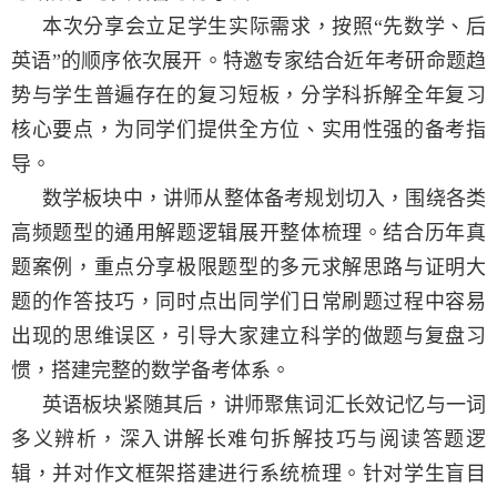
本次分享会立足学生实际需求，按照
“
先数学、后
英语
”
的顺序依次展开。
特邀专家
结合近年考研命题趋
势与学生普遍存在的复习短板，分学科拆解全年复习
核心要点，为同学们提供全方位、实用性强的备考指
导。
数学板块中，讲师从整体备考规划切入，围绕各类
高频题型的通用解题逻辑展开整体梳理。结合历年真
题案例，重点分享极限题型的多元求解思路与证明大
题的作答技巧，同时点出同学们日常刷题过程中容易
出现的思维误区，引导大家建立科学的做题与复盘习
惯，搭建完整的数学备考体系。
英语板块紧随其后，讲师聚焦词汇长效记忆与一词
多义辨析，深入讲解长难句拆解技巧与阅读答题逻
辑，并对作文框架搭建进行系统梳理。针对学生盲目