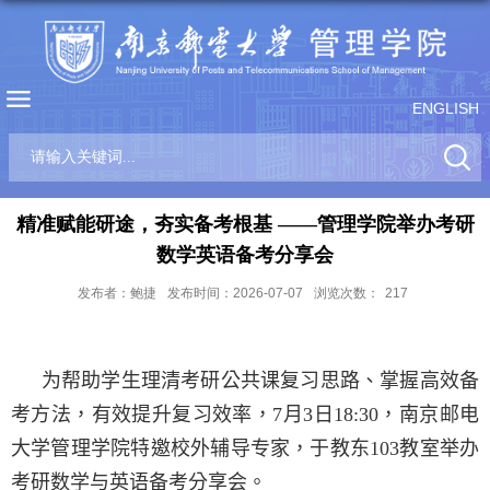
ENGLISH
精准赋能研途，夯实备考根基 ——管理学院举办考研
数学英语备考分享会
发布者：鲍捷
发布时间：2026-07-07
浏览次数：
217
为帮助学生理清考研公共课复习思路、掌握高效备
考方法，有效提升复习效率，
7
月
3
日
18:30
，南京邮电
大学管理学院特邀
校外辅导专家
，于教东
103
教室举办
考研数学与英语备考分享会。