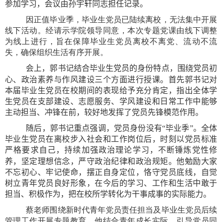
参加学习，会议由孙宇轩同志担任记录。
因正值毕业季，毕业生党员已陆续离校，无法集中开展
线下活动。经请示学院领导同意，本次专题党课由线下调整
为线上进行，旨在保障毕业生党员离校不离党、流动不流
失，确保组织生活有序开展。
会上，郭书记结合毕业生党员的身份特点，围绕党员初
心、政治素养与作风建设三个方面进行授课。首先
郭书记
对
本届毕业生党员在校期间的表现给予充分肯定，指出全体学
生党员在支部建设、志愿服务、学风建设和日常工作中能够
主动担当、冲锋在前，较好地发挥了党员先锋模范作用。
随后，郭书记重点强调，党员身份没有“毕业季”。全体
毕业生党员在离校步入社会和工作岗位后，时刻以党员标准
严格要求自己，持续加强政治理论学习，不断锤炼党性修
养，坚定理想信念，严守政治纪律和政治规矩。
他
勉励大家
不忘初心、牢记使命，摆正自身定位，恪守党员底线，自觉
树立青年党员良好形象，在今后的学习、工作和生活中敢于
担当、积极作为，把在校所学转化为干事成事的实际能力。
蔡老师围绕新时代青年党员责任担当及毕业生党员后续
管理工作开展专题教育。他结合青年成长实际，引导党员同