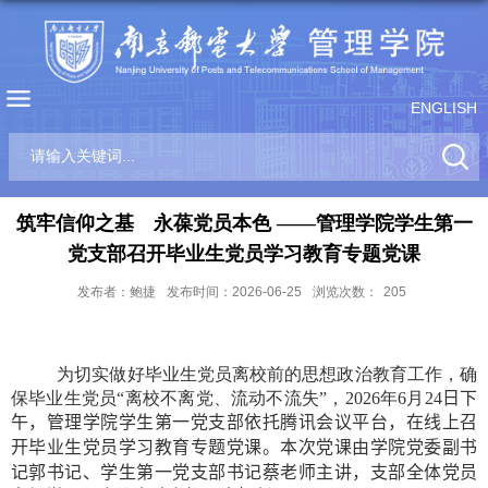
ENGLISH
筑牢信仰之基 永葆党员本色 ——管理学院学生第一
党支部召开毕业生党员学习教育专题党课
发布者：鲍捷
发布时间：2026-06-25
浏览次数：
205
为切实做好毕业生党员离校前的思想政治教育工作，确
保毕业生党员“离校不离党、流动不流失”，
2026
年
6
月
24
日下
午，管理学院学生第一党支部依托腾讯会议平台，在线上召
开毕业生党员学习教育专题党课。本次党课由
学院党委副书
记
郭书记、
学生第一党支部书记
蔡老师主讲，支部全体党员