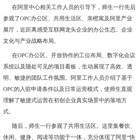
在阿里
中心
相关
工作人员
的引导下，师生
一行
先后
参观了OPC
办公区、共用生活区、亲橙寓及阿里产业
展厅，近距离感受互联网龙头企业的办公生态、企业
文化与产业
战略
布局。
在
OPC
办公区。开放协作的工位布局、数字化会议
系统以及随处可见的项目看板，
生动
展现了高效、透
明、敏捷的团队工作氛围。阿里工作人员介绍了基于
OPC
的入驻申请条件以及
日常运营模式，
使师生
直观
理解
了敏捷式运营
在
初创企业
真实场景中的落地方
式。
随后，师生一行参观了共用生活区。这里集餐饮、
休闲、健身、阅读等功能于一体，
充分
体现了阿里
“
快