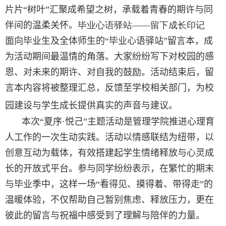
片片
“
树叶
”
汇聚成希望之树
，
承载着青春的期许与同
伴间的温柔关怀
。
毕业心语驿站
——
留下成长印记
面向毕业生及全体师生的
“
毕业心语驿站
”
留言本
，
成
为活动期间最温情的角落
。
大家纷纷写下对校园的感
恩
、
对未来的期许
、
对自我的鼓励
。
活动结束后
，
留
言本内容将被整理汇总
，
反馈至学校相关部门
，
为校
园建设与学生成长提供真实的声音与建议
。
本次
“
夏序
·
悦己
”
主题活动是管理学院推进心理育
人工作的一次生动实践
。
活动以情感联结为纽带
，
以
创意互动为载体
，
有效搭建起学生情绪释放与心灵成
长的开放式平台
。
参与同学纷纷表示
，
在繁忙的期末
与毕业季中
，
这样一场
“
看得见
、
摸得着
、
带得走
”
的
温暖体验
，
不仅帮助自己暂别焦虑
、
释放压力
，
更在
彼此的留言与祝福中感受到了理解与陪伴的力量
。