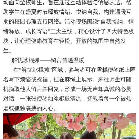
动面向全校师生
，
旨在通过互动体验与情感表达
，
帮
助学生在盛夏时节释放情绪
、
悦纳自我
，
构建温暖互
助的校园心理支持网络
。
活动现场围绕
“
自我接纳
、
情
绪释放
、
成长寄语
”
三大主线
，
精心设计了四大特色板
块
，
让心理健康教育在轻松
、
开放的氛围中自然发
生
。
解忧冰棍摊
——
留言传递温暖
在
“
解忧冰棍摊
”
区域
，
参与者可在雪糕便签纸上匿
名写下烦恼或祝福
，
挂在麻绳上展示
。
来往师生可随
机摘取他人留言并回复
，
形成一场无声却真诚的心灵
对话
。
一张张便签如冰棍般清凉
，
抚慰着每一个被焦
虑或孤独裹挟的内心
。