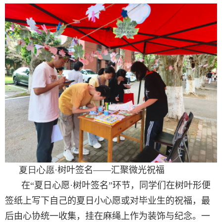
夏日心愿
·
树叶签名
——
汇聚微光祝福
在
“
夏日心愿
·
树叶签名
”
环节
，
同学们在树叶形便
签纸上写下自己的夏日小心愿或对毕业生的祝福
，
最
后由心协统一收集
，
挂在麻绳上作为装饰与纪念
。
一