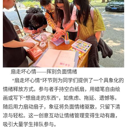
扇走坏心情
——
挥别负面情绪
“
扇走坏心情
”
环节则为同学们提供了一个具象化的
情绪释放方式
。
参与者手持空白纸扇
，
用蜡笔自由绘
画或写下
“
想扇走的东西
”，
如焦虑
、
拖延
、
遗憾等
。
随后用力扇动扇子
，
象征将负面情绪驱散
，
只留下清
凉与轻松
。
这一创意互动让情绪管理变得生动有趣
，
吸引大量学生排队参与
。