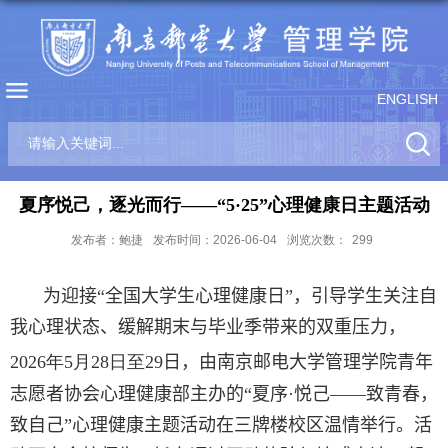
ENGLISH
夏序悦己，逐光而行——“5·25”心理健康日主题活动
发布者：鲍捷
发布时间：2026-06-04
浏览次数：
299
为迎接
“
全国大学生心理健康日
”，
引导学生关注自
我心理状态
、
缓解期末与毕业季带来的双重压力
，
2026
年
5
月
2
8
日至
2
9
日
，
由南京邮电大学管理学院青年
志愿者协会心理健康部主办的
“
夏序
·
悦己
——
致青春
，
致自己
”
心理健康主题活动在三牌楼校区温情举行
。
活