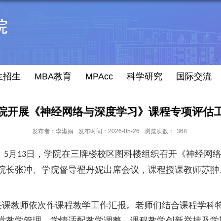
生招生
MBA教育
MPAcc
科学研究
国际交流
院开展《神经网络与深度学习》课程专项评估
发布者：李淑娟
发布时间：2026-05-26
浏览次数：
368
，
月
日，学院在三牌楼校区图科楼组织召开《神经网
5
13
院长张冲、学院督导翟丹妮出席会议，课程授课教师苏翀
任课教师依次作课程教学工作汇报。老师们结合课程学科
堂教学管理、学情适配教学调整、课程教学创新举措及学