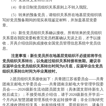
（
4
）非全日制党员组织关系原则上不转入我院。
（
5
）转来的预备党员，请组织关系所在地基层党组织填
写好党员预备期间的现实表现鉴定材料，并加盖基层党委
章。
（
6
）新生党员组织关系确认接收。所有转来的党员组织
关系需在我院党委检查完党员档案确认无误之后，才予以接
收，开具介绍信回执或接收全国党员管理信息系统中党员信
息。
注意事项：新生党员所在地基层党组织不必提前将学生
党员组织关系转出，以免超过组织关系转接有效期。建议非
应届毕业生党员组织关系转出时间为
8
月底，应届毕业生党员
组织关系转出时间为毕业离校时。
2.
团员组织关系接收如下：共青团江苏省委员会——共青
团南京邮电大学委员会——共青团南京邮电大学管理学院委
员会——
2026
级新生流动团员团支部（具体团支部待新生入
校后成立）；不接受纸质介绍信，请于
2026
级新生开学后一
个月内从智慧团建管理系统中发起转接申请；非全日制研究
生不接收团组织关系；如有特殊情况，需提前转出，请备注