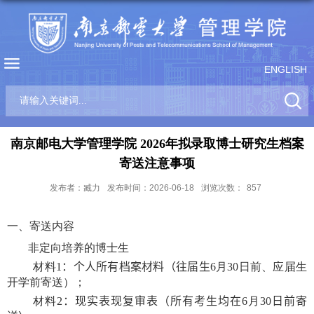
ENGLISH
南京邮电大学管理学院 2026年拟录取博士研究生档案
寄送注意事项
发布者：臧力
发布时间：2026-06-18
浏览次数：
857
一、寄送内容
非定向培养的博士生
材料
1
：个人所有档案材料
（往届生
6
月
30
日前、应届生
开学前寄送）；
材料
2
：现实表现复审表
（所有考生均在
6
月
30
日前寄