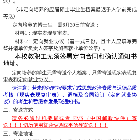
送）
。
（
非定向培养的应届硕士毕业生档案最迟于入学前完成
寄送
）
定向培养的博士生，需
6
月
30
日前寄送：
材料
1
：现实表现复审表。
材料
2
：定向就业协议（需一式三份，且个人应
填写完
整
并请单位
负责人签字
及
加盖就业单位公章
）。
本校教职工无须签署定向合同和确认通知书
地址。
定向培养的学生无需寄送个人档案，只需寄送现实表现复
审表和定向就业协议。
请注意：若未能按时按要求完成思想政治素质与道德品质
考核（现实表现复审表）、调档及合同签订（定向就业协
议）的考生将
暂缓
寄发录取通知书。
二、寄送方式
请务必通过机要局或者
EMS
（中国邮政快件）寄
送！！！切勿使用普通快递或平信等寄送！！！
三、寄送地址