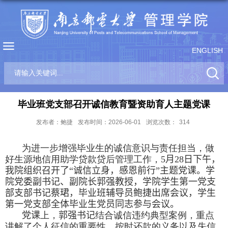
ENGLISH
毕业班党支部召开诚信教育暨资助育人主题党课
发布者：鲍捷
发布时间：2026-06-01
浏览次数：
314
为进一步增强毕业生的诚信意识与责任担当，做
好生源地信用助学贷款贷后管理工作，
5
月
28
日下午
，
我
院组织
召开了“诚信立身，感恩前行”主题
党课
。
学
院党委副书记、副院长郭强教授，学院学生第一党支
部支部书记蔡珺，毕业班辅导员鲍捷出席会议，学生
第一党支部全体毕业生党员同志参与会议。
党课
上，
郭强书记
结合诚信违约典型案例，重点
讲解了个人征信的重要性、按时还款的义务以及失信