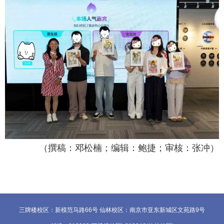
（撰稿：邓松楠；编辑：鲍捷；审核：张冲）
三牌楼校区：新模范马路66号 仙林校区：南京市亚东新城区文苑路9号