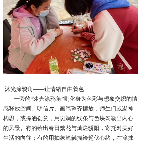
沐光涂鸦角——让情绪自由着色
一旁的“沐光涂鸦角”则化身为色彩与想象交织的情
感释放空间。明信片、画笔整齐摆放，师生们或凝神
构思，或挥洒创意，用斑斓的线条与色块勾勒出内心
的风景。有的绘出春日繁花与灿烂骄阳，寄托对美好
生活的向往；有的用抽象笔触描绘起伏心绪，在涂抹