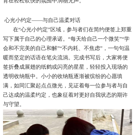
育在轻松欢快的氛围中润物无声。
心光小约定——与自己温柔对话
在“心光小约定”区域，参与者们在简约便签上郑重
写下属于自己的心理承诺。“每天给自己一个微笑”“学
会和不完美的自己和解”“不内耗、不焦虑”，一句句温
暖而坚定的话语在笔尖流淌。完成书写后，大家将便
签折叠成展翅的纸鹤或闪亮的星星，轻轻投入现场的
透明收纳瓶中。小小的收纳瓶逐渐被缤纷的心愿填
满，如同汇聚起点点微光，见证着每一位参与者与自
己达成的温柔约定，也象征着对更好自我状态的期许
与守望。