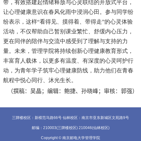
带，有效搭建起情绪释放与心灵联结的开放式平台，
让心理健康意识在春风化雨中浸润心田。参与同学纷
纷表示，这样“看得见、摸得着、带得走”的心灵体验
活动，不仅帮助自己暂别课业繁忙、舒缓内心压力，
更在同伴的陪伴与交流中感受到了理解与支持的力
量。未来，管理学院将持续创新心理健康教育形式，
丰富育人载体，以更多有温度、有深度的心灵呵护行
动，为青年学子筑牢心理健康防线，助力他们在青春
航程中悦心同行、沐光生长。
（撰稿：
吴晶
；编辑：鲍捷
、
孙晓峰
；审核：郭强）
三牌楼校区：新模范马路66号 仙林校区：南京市亚东新城区文苑路9号
邮编：210003(三牌楼校区) 210046(仙林校区)
Copyright © 南京邮电大学管理学院